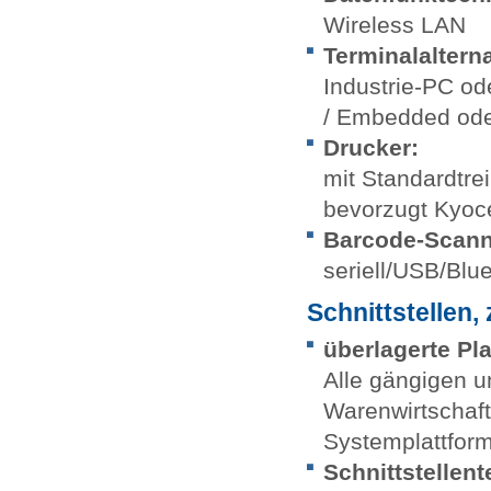
Wireless LAN
Terminalalterna
Industrie-PC od
/ Embedded ode
Drucker:
mit Standardtre
bevorzugt Kyoc
Barcode-Scann
seriell/USB/Blu
Schnittstellen, 
überlagerte P
Alle gängigen u
Warenwirtschaf
Systemplattfor
Schnittstellent