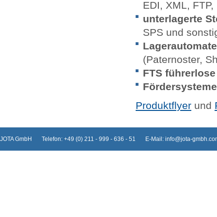
EDI, XML, FTP,
unterlagerte S
SPS und sonsti
Lagerautomaten
(Paternoster, Shu
FTS führerlos
Fördersysteme
Produktflyer
und
JOTA GmbH
Telefon: +49 (0) 211 - 999 - 636 - 51
E-Mail: info@jota-gmbh.c