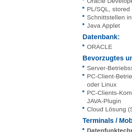
Oracle Develop
PL/SQL, stored
Schnittstellen i
Java Applet
Datenbank:
ORACLE
Bevorzugtes u
Server-Betrieb
PC-Client-Betri
oder Linux
PC-Clients-Komm
JAVA-Plugin
Cloud Lösung (
Terminals / Mob
Datenfunktech