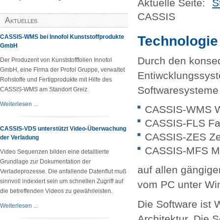
Aktuelle Seite:
S
CASSIS
Aktuelles
CASSIS-WMS bei Innofol Kunststoffprodukte
Technologie
GmbH
Durch den konse
Der Produzent von Kunststofffolien Innofol
GmbH, eine Firma der Profol Gruppe, verwaltet
Entiwcklungssys
Rohstoffe und Fertigprodukte mit Hilfe des
Softwaresysteme
CASSIS-WMS am Standort Greiz.
Weiterlesen ...
CASSIS-WMS W
CASSIS-FLS Fah
CASSIS-VDS unterstützt Video-Überwachung
CASSIS-ZES Ze
der Verladung
CASSIS-MFS Mat
Video Sequenzen bilden eine detaillierte
Grundlage zur Dokumentation der
auf allen gängig
Verladeprozesse. Die anfallende Datenflut muß
sinnvoll indexiert sein um schnellen Zugriff auf
vom PC unter Wi
die betreffenden Videos zu gewährleisten.
Die Software ist 
Weiterlesen ...
Architektur. Die 