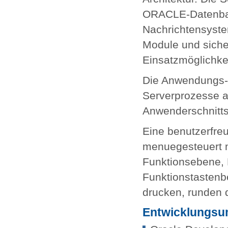
ORACLE-Datenban
Nachrichtensyste
Module und sichert
Einsatzmöglichkei
Die Anwendungs-
Serverprozesse au
Anwenderschnittst
Eine benutzerfreu
menuegesteuert mi
Funktionsebene, 
Funktionstastenb
drucken, runden 
Entwicklungs