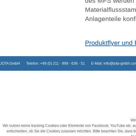
des MFS werden s
Materialflusssta
Anlagenteile konfi
Produktflyer und 
JOTA GmbH
Telefon: +49 (0) 211 - 999 - 636 - 51
E-Mail: info@jota-gmbh.c
Wir
Wir nutzen keine tracking Cookies oder Elemente von Facebook, YouTube etc. auf d
entscheiden, ob Sie die Cookies zulassen möchten. Bitte beachten Sie, dass b