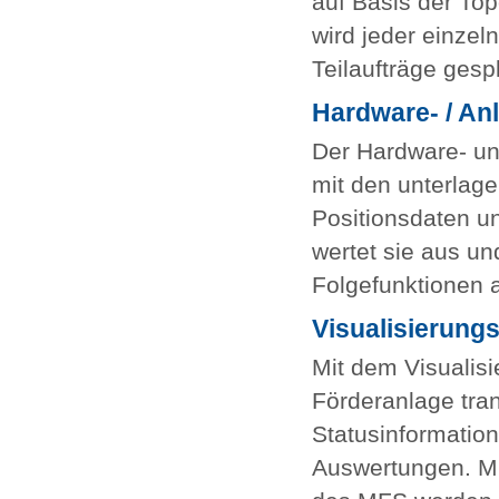
auf Basis der Top
wird jeder einzel
Teilaufträge gesp
Hardware- / A
Der Hardware- un
mit den unterlage
Positionsdaten 
wertet sie aus u
Folgefunktionen 
Visualisierun
Mit dem Visualis
Förderanlage tran
Statusinformatio
Auswertungen. Mit