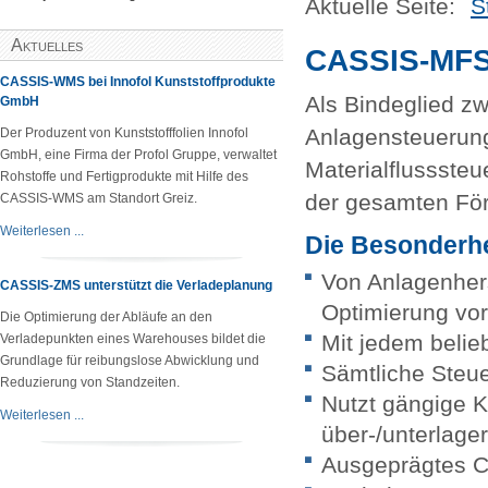
Aktuelle Seite:
S
Aktuelles
CASSIS-MFS 
CASSIS-WMS bei Innofol Kunststoffprodukte
Als Bindeglied z
GmbH
Anlagensteuerun
Der Produzent von Kunststofffolien Innofol
GmbH, eine Firma der Profol Gruppe, verwaltet
Materialflusssteu
Rohstoffe und Fertigprodukte mit Hilfe des
der gesamten Fö
CASSIS-WMS am Standort Greiz.
Weiterlesen ...
Die Besonderh
Von Anlagenhers
CASSIS-ZMS unterstützt die Verladeplanung
Optimierung vo
Die Optimierung der Abläufe an den
Mit jedem belie
Verladepunkten eines Warehouses bildet die
Grundlage für reibungslose Abwicklung und
Sämtliche Steue
Reduzierung von Standzeiten.
Nutzt gängige 
Weiterlesen ...
über-/unterlage
Ausgeprägtes Co